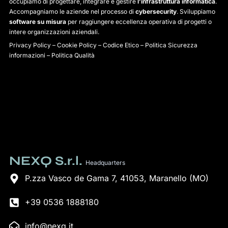
occupiamo di progettare, integrare e gestire
l’infrastruttura informatica
.
Accompagniamo le aziende nel processo di
cybersecurity
. Sviluppiamo
software su misura
per raggiungere eccellenza operativa di progetti o
intere organizzazioni aziendali.
Privacy Policy
–
Cookie Policy
–
Codice Etico
–
Politica Sicurezza
informazioni
–
Politica Qualità
NEXQ S.r.l.
Headquarters
P.zza Vasco de Gama 7, 41053, Maranello (MO)
+39 0536 1888180
info@nexq.it