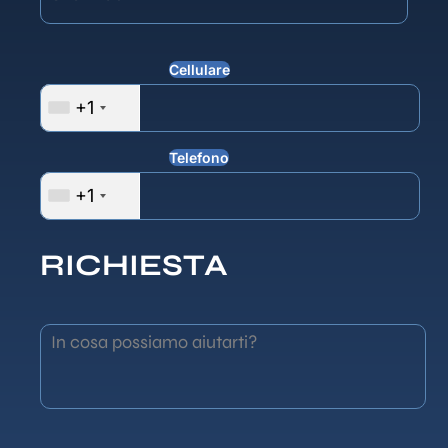
Cellulare
+1
Telefono
+1
RICHIESTA
In cosa possiamo aiutarti?