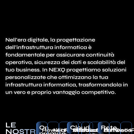
Nell'era digitale, la progettazione
dell'infrastruttura informatica è
fondamentale per assicurare continuità
operativa, sicurezza dei dati e scalabilità del
tuo business. In NEXQ progettiamo soluzioni
personalizzate che ottimizzano la tua
infrastruttura informatica, trasformandola in
un vero e proprio vantaggio competitivo.
LE
On
Cloud
Rete
Hewlett
Microsoft
Fortinet
Microsoft
Cisco
Microsoft
Aruba
CodeTwo
Fortinet
Cisco
H
NOSTRE
premise