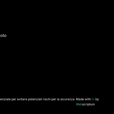
moto
Made with
/>
by
enziale per evitare potenziali rischi per la sicurezza
Web
scriptum